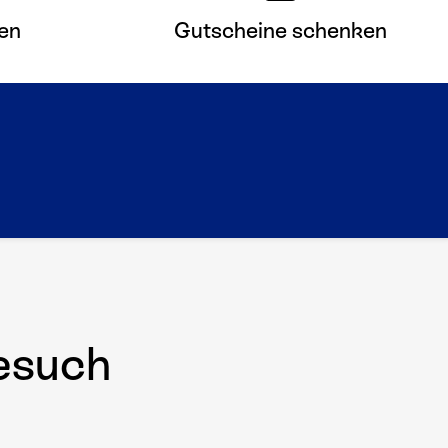
en
Gutscheine schenken
esuch