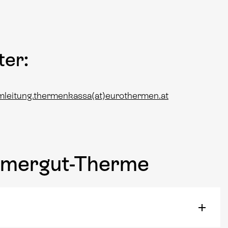
ter:
mleitung.thermenkassa(at)eurothermen.at
mmergut-Therme