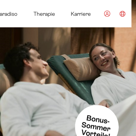
im Euroth
aradiso
Therapie
Karriere
Spra
ause