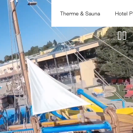
Therme & Sauna
Hotel P
P