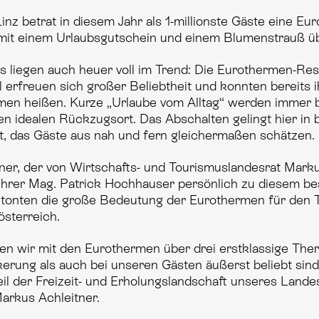
inz betrat in diesem Jahr als 1-millionste Gäste eine Eu
mit einem Urlaubsgutschein und einem Blumenstrauß üb
 liegen auch heuer voll im Trend: Die Eurothermen-Reso
 erfreuen sich großer Beliebtheit und konnten bereits i
men heißen. Kurze „Urlaube vom Alltag“ werden immer 
en idealen Rückzugsort. Das Abschalten gelingt hier i
, das Gäste aus nah und fern gleichermaßen schätzen.
ner, der von Wirtschafts- und Tourismuslandesrat Mark
hrer Mag. Patrick Hochhauser persönlich zu diesem b
betonten die große Bedeutung der Eurothermen für den 
österreich.
gen wir mit den Eurothermen über drei erstklassige The
erung als auch bei unseren Gästen äußerst beliebt sind.
il der Freizeit- und Erholungslandschaft unseres Landes
arkus Achleitner.