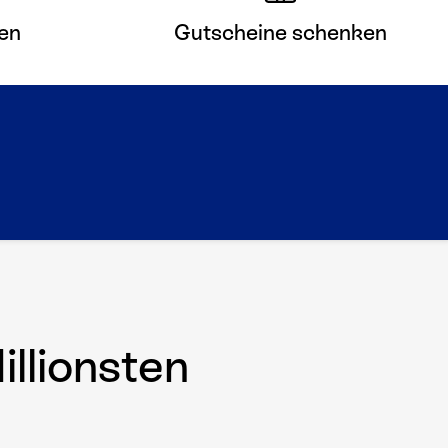
en
Gutscheine schenken
llionsten