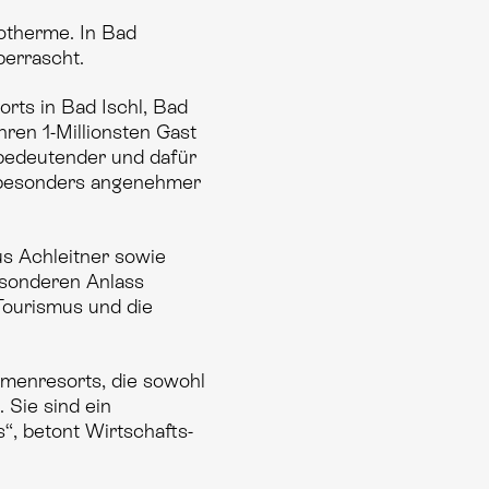
rotherme. In Bad
errascht.
rts in Bad Ischl, Bad
hren 1-Millionsten Gast
bedeutender und dafür
n besonders angenehmer
us Achleitner sowie
esonderen Anlass
Tourismus und die
rmenresorts, die sowohl
 Sie sind ein
“, betont Wirtschafts-