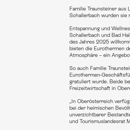
Familie Traunsteiner aus L
Schallerbach wurden sie 
Entspannung und Wellness
Schallerbach und Bad Hall
des Jahres 2025 willkom
bieten die Eurothermen d
Atmosphäre – ein Angebot
So auch Familie Traunstei
Eurothermen-Geschäftsfü
gratuliert wurde. Beide 
Freizeitwirtschaft in Ober
„In Oberösterreich verfü
bei der heimischen Bevölk
unverzichtbarer Bestandte
und Tourismuslandesrat M