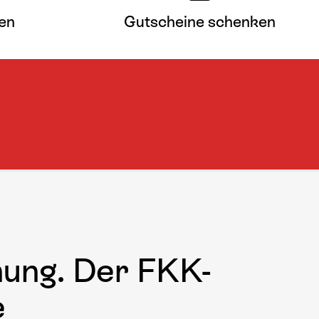
en
Gutscheine schenken
nung. Der FKK-
e