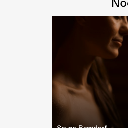
No
Sauna-Bergdorf