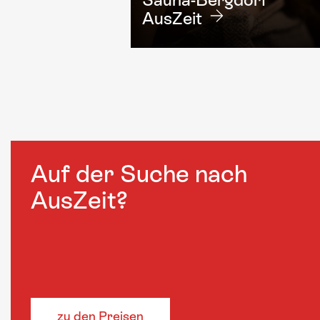
AusZeit
Auf der Suche nach
AusZeit?
zu den Preisen