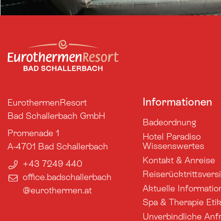
Informationen
EurothermenResort
Bad Schallerbach GmbH
Badeordnung
Promenade 1
Hotel Paradiso
Wissenswertes
A-4701
Bad Schallerbach
Kontakt & Anreise
+43 7249 440
Reiserücktrittsver
office.badschallerbach​
Aktuelle Informatio
@eurothermen.at
Spa & Therapie Etik
Unverbindliche Anf