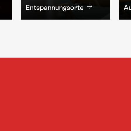
Entspannungs­orte
Au