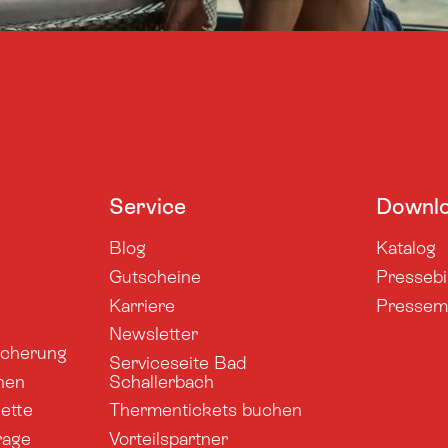
Service
Downl
Blog
Katalog
Gutscheine
Pressebi
Karriere
Pressemi
Newsletter
sicherung
Serviceseite Bad
nen
Schallerbach
ette
Thermentickets buchen
rage
Vorteilspartner