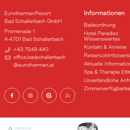
Informationen
EurothermenResort
Bad Schallerbach GmbH
Badeordnung
Promenade 1
Hotel Paradiso
Wissenswertes
A-4701
Bad Schallerbach
Kontakt & Anreise
+43 7249 440
Reiserücktrittsver
office.badschallerbach​
Aktuelle Informatio
@eurothermen.at
Spa & Therapie Etik
Unverbindliche Anf
Zimmerverfügbarke
Facebook
Instagram
App
Blog