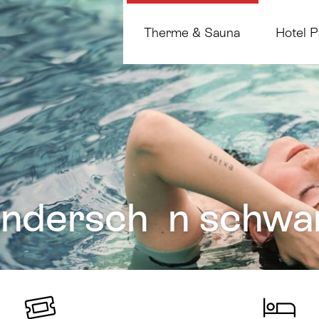
Therme & Sauna
Hotel P
Wundersch n schwa