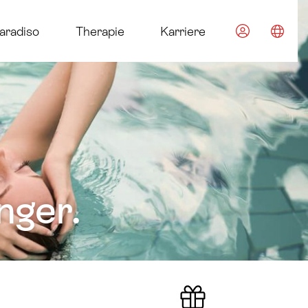
im Euroth
aradiso
Therapie
Karriere
Spra
nger.