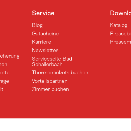
Service
Downl
Blog
Katalog
Gutscheine
Pressebi
Karriere
Pressemi
Newsletter
sicherung
Serviceseite Bad
nen
Schallerbach
ette
Thermentickets buchen
rage
Vorteilspartner
it
Zimmer buchen