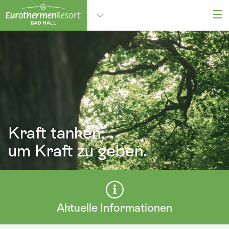
M
Alle Standorte
zum Hauptinhalt springen
Kraft tanken,
um Kraft zu geben.
Hier mehr erfahren
Aktuelle Informationen