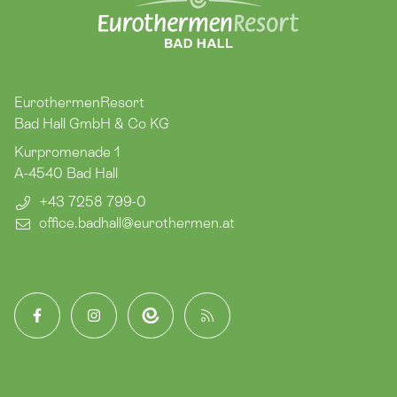
EurothermenResort
Bad Hall GmbH & Co KG
Kurpromenade 1
A-4540
Bad Hall
+43 7258 799-0
office.badhall​@eurothermen.at
Facebook
Instagram
App
Blog