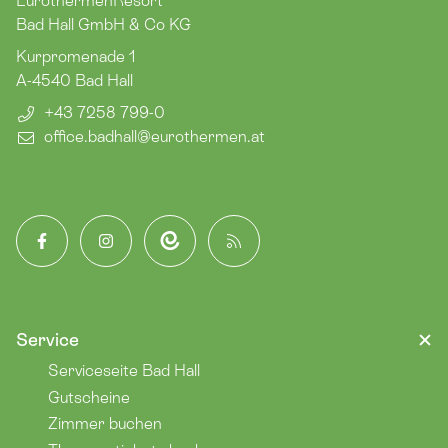
EurothermenResort
Bad Hall GmbH & Co KG
Kurpromenade 1
A-4540
Bad Hall
+43 7258 799-0
office.badhall​@eurothermen.at
Facebook
Instagram
App
Blog
Service
Serviceseite Bad Hall
Gutscheine
Zimmer buchen