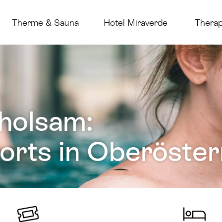
Therme & Sauna
Hotel Miraverde
Therap
rholsam:
rts in Oberöster