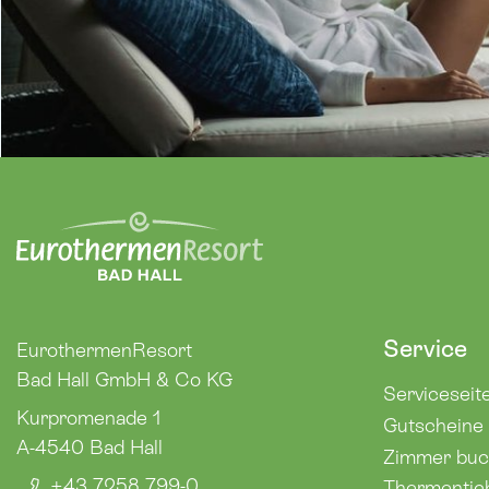
Service
EurothermenResort
Bad Hall GmbH & Co KG
Serviceseit
Kurpromenade 1
Gutscheine
A-4540
Bad Hall
Zimmer bu
+43 7258 799-0
Thermentic