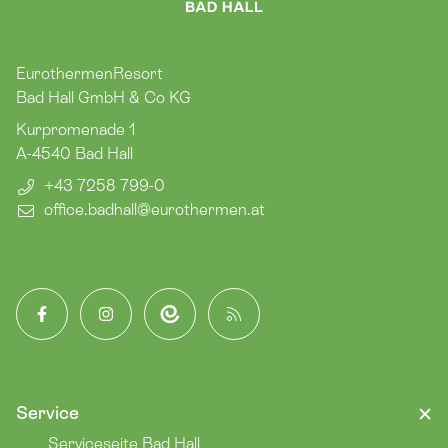
EurothermenResort
Bad Hall GmbH & Co KG
Kurpromenade 1
A-4540
Bad Hall
+43 7258 799-0
office.badhall​@eurothermen.at
Facebook
Instagram
App
Blog
Service
Serviceseite Bad Hall