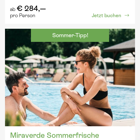
€ 284,—
ab
Jetzt buchen
pro Person
Sommer-Tipp!
Miraverde Sommerfrische