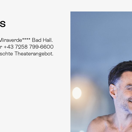
ss
iraverde**** Bad Hall.
ter +43 7258 799-6600
nschte Theaterangebot.